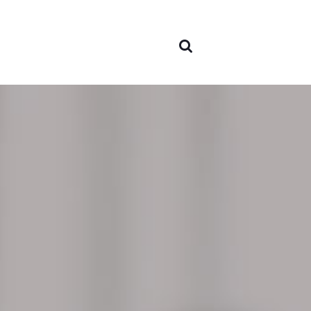
À pro
nous