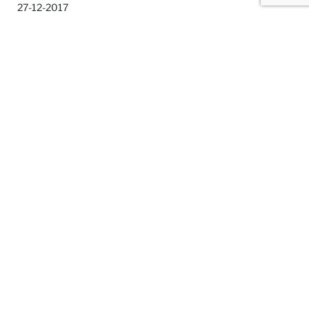
27-12-2017
Informações de contato
Ariadna Cuadrado
acuadrado@aninver.com
Compartilhar
MAIS SOBRE ANINVER
Sobre nós