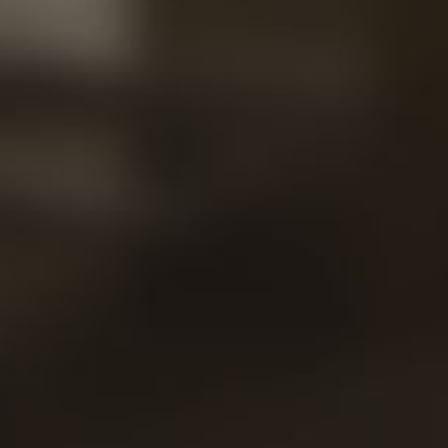
Cont
Noss