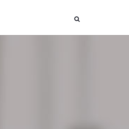
nós
Áreas 