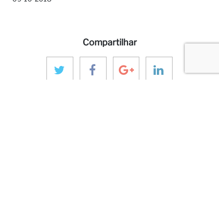
Compartilhar
MAIS SOBRE ANINVER
Sobre nós
Áreas de Expertise
Equipe
Projetos
Código de Conduta e Ética