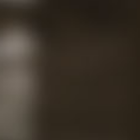
Equ
Proj