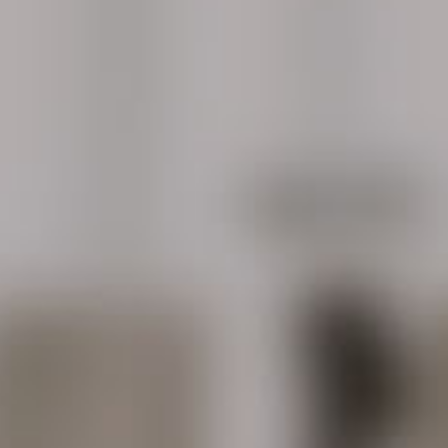
nós
Áre