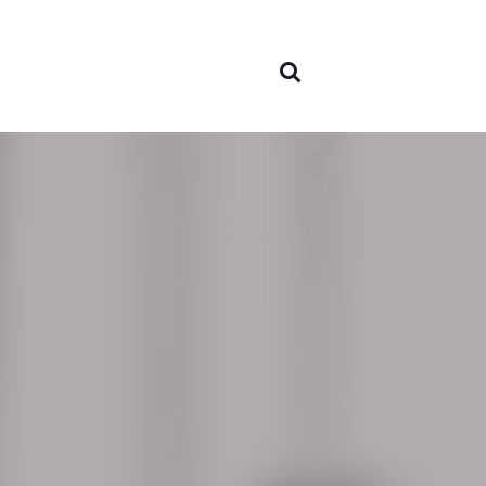
nós
Áreas 