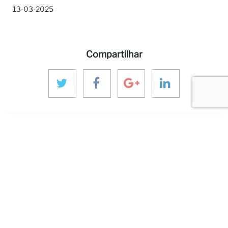
13-03-2025
Compartilhar
MAIS SOBRE ANINVER
Sobre nós
Áreas de Expertise
Equipe
Projetos
Código de Conduta e Ética