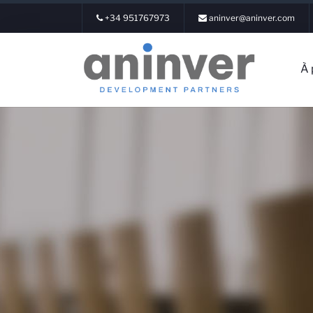
+34 951767973
aninver@aninver.com
À 
Connexion
À propos de 
Domaines d'e