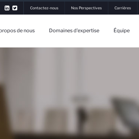
Contactez-nous
Nos Perspectives
Carrières
propos de nous
Domaines d'expertise
Équipe
▼
nous
▼
xpertise