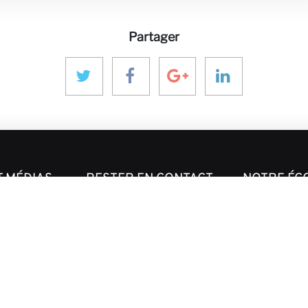
Partager
T MÉDIAS
RESTER EN CONTACT
NOTRE ÉC
aninver@aninver.com
InfraPPPWorl
es
IPP Journal
+34 951 76 79 73
Hotel & Capita
Paseo de la Farola, 8
eprise
InforCapital
Oficina 5
BidsFactory
Málaga, Spain