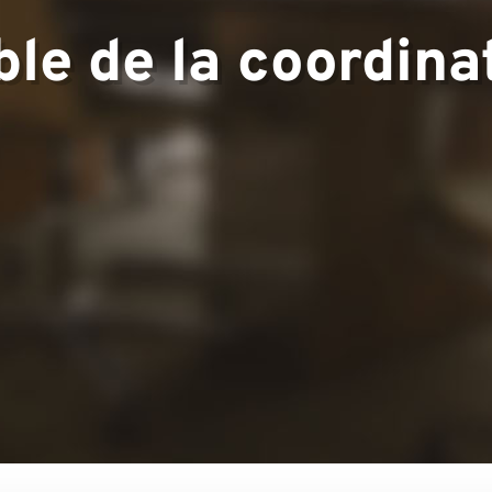
le de la coordinat
▼
us