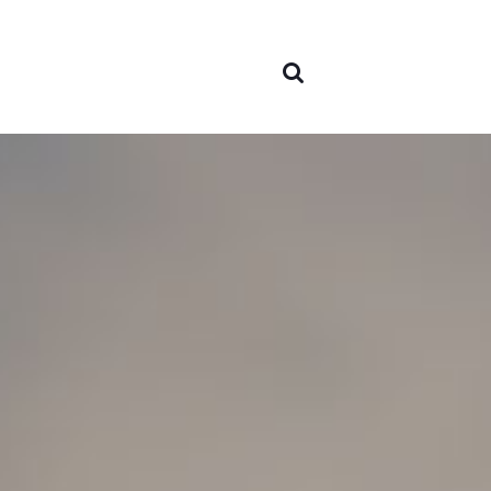
À pr
nous