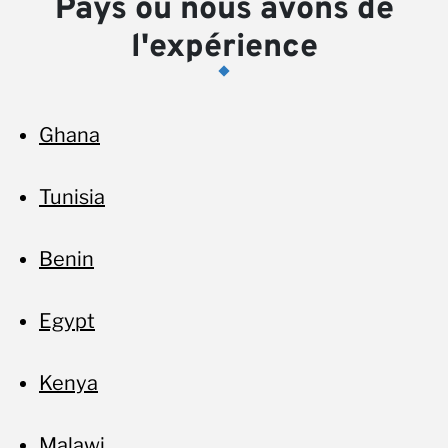
Pays où nous avons de
l'expérience
Ac
Ghana
Tunisia
Benin
Egypt
Kenya
Malawi