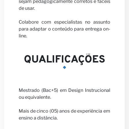
Seja
sejam pedagogicamente corretos e fáceis
de usar.
Colabore com especialistas no assunto
para adaptar o conteúdo para entrega on-
line.
nosso
QUALIFICAÇÕES
Mestrado (Bac+5) em Design Instrucional
parceir
ou equivalente.
Mais de cinco (05) anos de experiência em
ensino a distância.