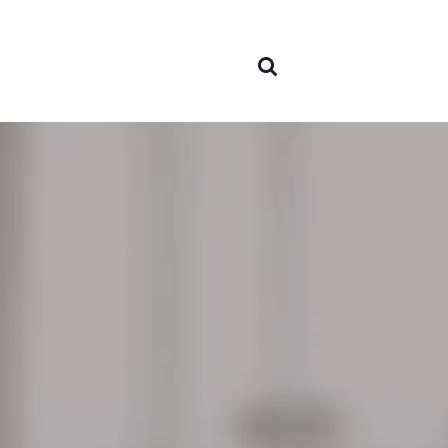
nós
Áreas 