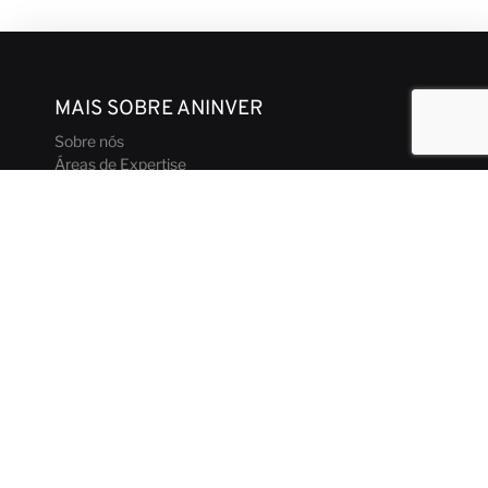
MAIS SOBRE ANINVER
Sobre nós
Áreas de Expertise
Equipe
Projetos
Código de Conduta e Ética
CONTATO & MÍDIA
Notícias
Nossas Visões
Contato
Brochura Corporativa
ENTRE EM CONTATO
aninver@aninver.com
+34 951 76 79 73