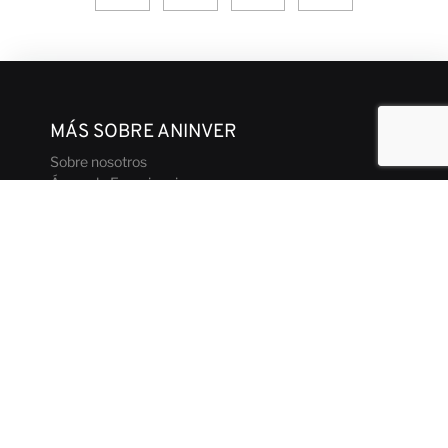
MÁS SOBRE ANINVER
Sobre nosotros
Áreas de Experiencia
Equipo
Proyectos
Código de Ética y Conducta Empresarial
CONTACTO Y MEDIOS
Noticias
Nuestras Opiniones
Contacto
Folleto corporativo
PONTE EN CONTACTO