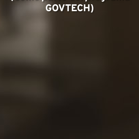
GOVTECH)
Proyec
Contac