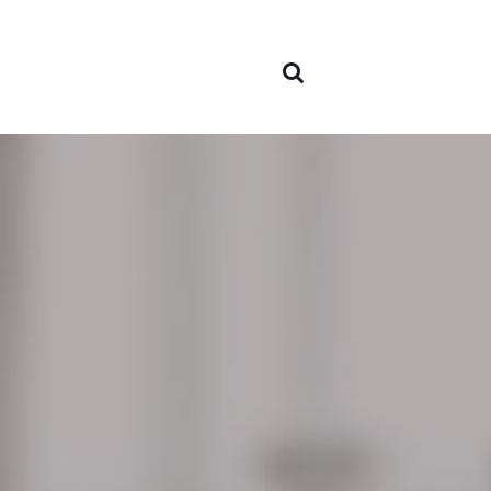
nós
Áreas 