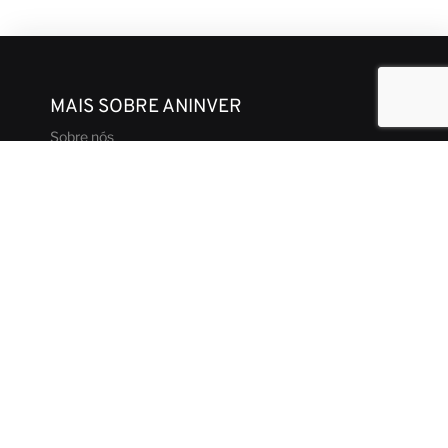
MAIS SOBRE ANINVER
Sobre nós
Áreas de Expertise
Equipe
Projetos
Código de Conduta e Ética
CONTATO & MÍDIA
Notícias
Nossas Visões
Contato
Brochura Corporativa
ENTRE EM CONTATO
aninver@aninver.com