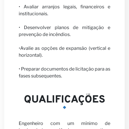
Seja
• Avaliar arranjos legais, financeiros e
institucionais.
• Desenvolver planos de mitigação e
prevenção de incêndios.
nosso
•Avalie as opções de expansão (vertical e
horizontal).
• Preparar documentos de licitação para as
fases subsequentes.
parceir
QUALIFICAÇÕES
Engenheiro com um mínimo de