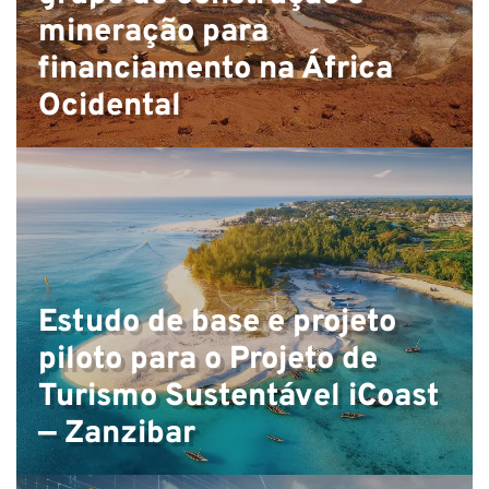
mineração para
financiamento na África
S
Ocidental
Estudo de base e projeto
piloto para o Projeto de
Turismo Sustentável iCoast
— Zanzibar