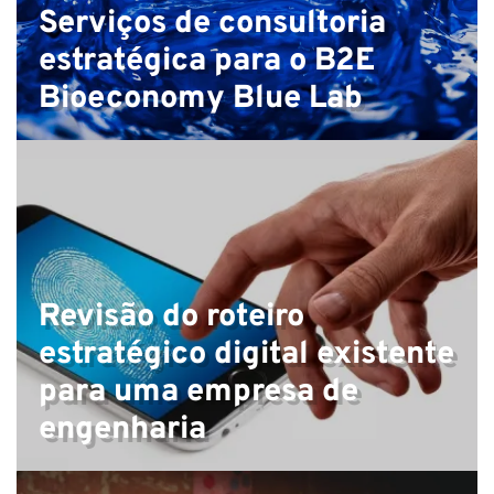
Serviços de consultoria
estratégica para o B2E
Bioeconomy Blue Lab
Revisão do roteiro
estratégico digital existente
para uma empresa de
engenharia