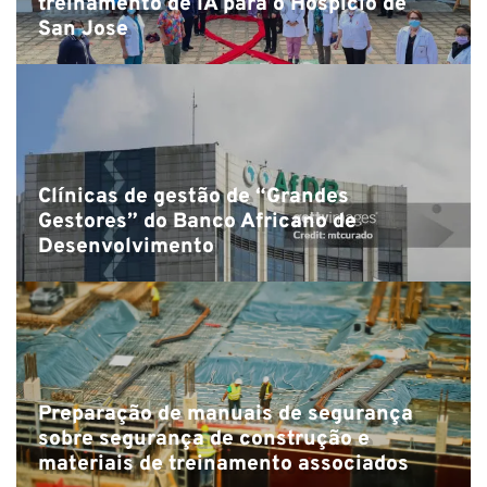
treinamento de IA para o Hospicio de
San Jose
Clínicas de gestão de “Grandes
Gestores” do Banco Africano de
Desenvolvimento
Preparação de manuais de segurança
sobre segurança de construção e
materiais de treinamento associados