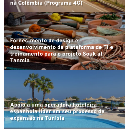
na Colômbia (Programa 4G)
Fornecimento de design e
desenvolvimento de plataforma de TI e
treinamento para o projeto Souk at-
Tanmia
Apoio a uma operadora hoteleira
espanhola líder em seu processo de
expansão na Tunísia