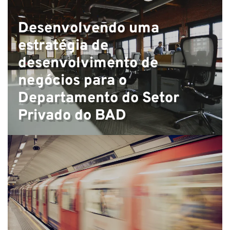
E
Desenvolvendo uma
estratégia de
desenvolvimento de
negócios para o
Departamento do Setor
Privado do BAD