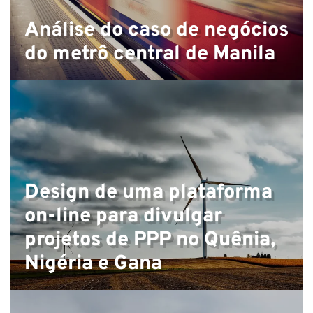
Análise do caso de negócios
do metrô central de Manila
E
Design de uma plataforma
on-line para divulgar
projetos de PPP no Quênia,
Nigéria e Gana