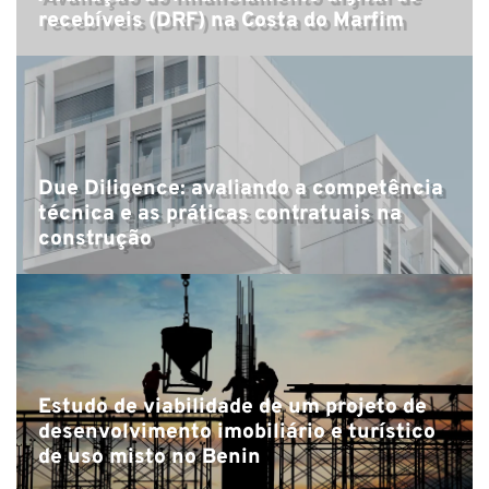
recebíveis (DRF) na Costa do Marfim
Due Diligence: avaliando a competência
técnica e as práticas contratuais na
construção
Estudo de viabilidade de um projeto de
desenvolvimento imobiliário e turístico
de uso misto no Benin