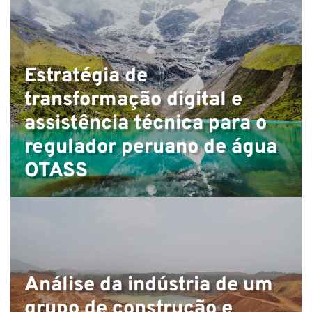
C
Estratégia de
transformação digital e
assistência técnica para o
regulador peruano de água
OTASS
Análise da indústria de um
grupo de construção e