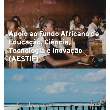
V
Apoio ao Fundo Africano de
Educação, Ciência,
Tecnologia e Inovação
(AESTIF)
×
JUNTE-SE À NOSSA
NEWSLETTER
Primeiro nome
Último nome