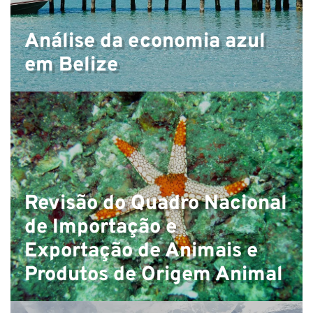
E-mail
Análise da economia azul
Li e aceito a
Política de Privacidade*
em Belize
INSCREVER-SE
Revisão do Quadro Nacional
de Importação e
Exportação de Animais e
Produtos de Origem Animal