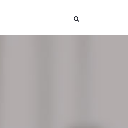
nós
Áreas 