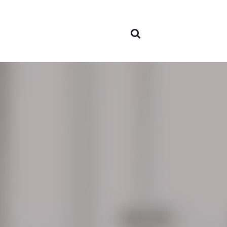
nós
Áreas 