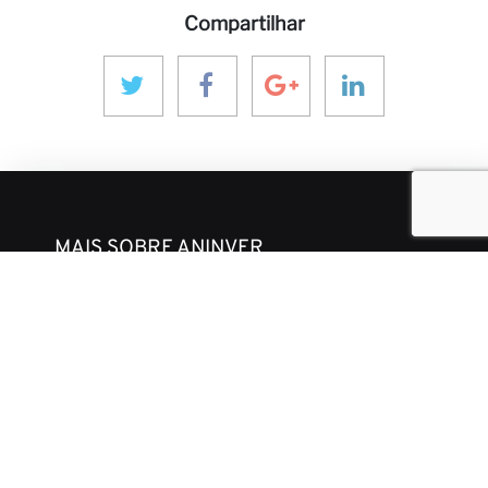
Compartilhar
MAIS SOBRE ANINVER
Sobre nós
Áreas de Expertise
Equipe
Projetos
Código de Conduta e Ética
CONTATO & MÍDIA
Notícias
Nossas Visões