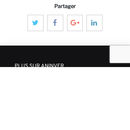
Partager
PLUS SUR ANINVER
À propos de nous
Domaines d'expertise
Équipe
Projets
Code de Déontologie et des Affaires
CONTACT ET MÉDIAS
Actualités
Nos Perspectives