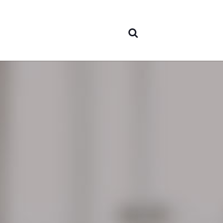
nous
Domai