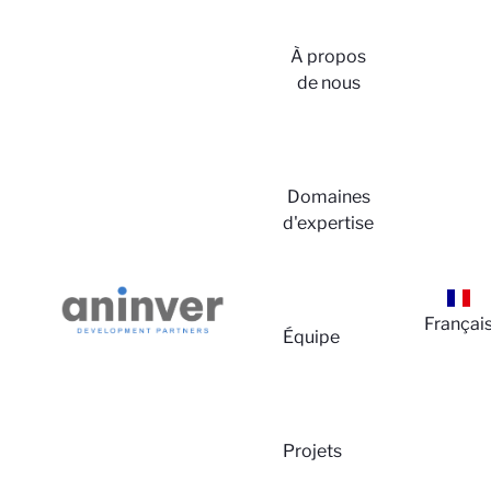
À propos
de nous
Connex
Domaines
d'expertise
Françai
Équipe
À prop
Projets