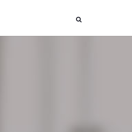
nós
Áreas 