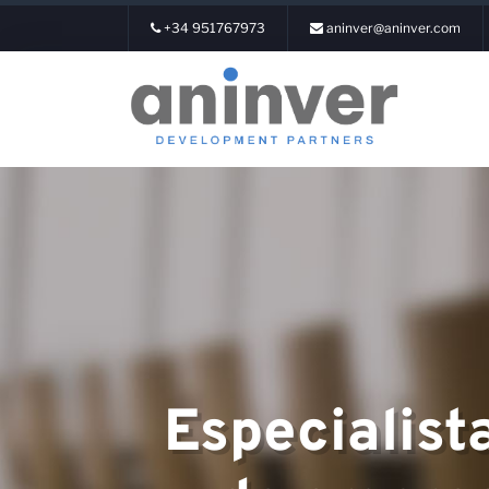
+34 951767973
aninver@aninver.com
Login
Sobre nós
Especialist
Áreas de Expe