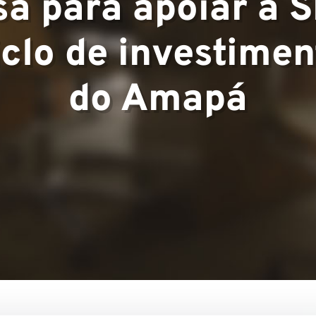
sa para apoiar a 
▼
iclo de investimen
do Amapá
s