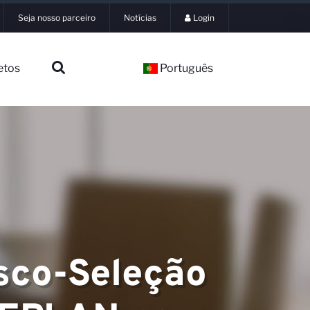
Seja nosso parceiro
Notícias
Login
etos
Português
isco-Seleção