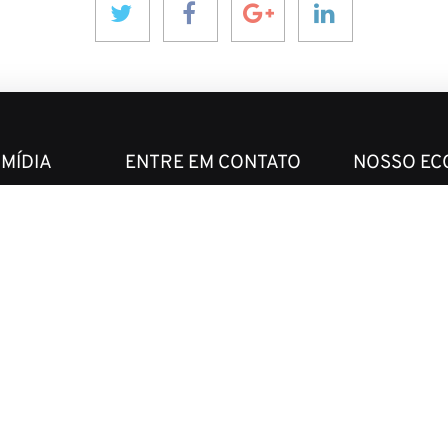
 MÍDIA
ENTRE EM CONTATO
NOSSO EC
aninver@aninver.com
InfraPPPWorl
IPP Journal
+34 951 76 79 73
Hotel & Capita
Paseo de la Farola, 8
rativa
InforCapital
Oficina 5
BidsFactory
Málaga, Spain