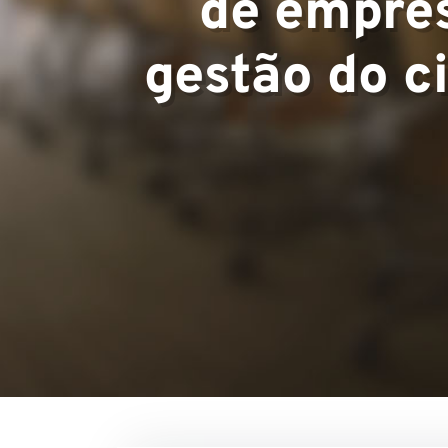
de empre
Equipe
gestão do c
Projetos
Contato
Nossas Visõe