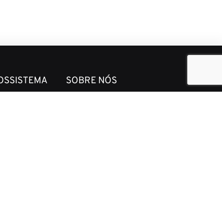
OSSISTEMA
SOBRE NÓS
d
Grupo global de consultoria de
desenvolvimento e inteligência
l
de mercado que atende DFIs,
governos e clientes privados
em todo o mundo.