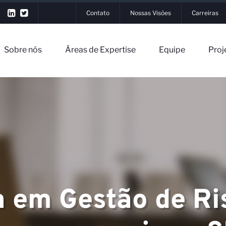
Contato
Nossas Visões
Carreiras
Sobre nós
Áreas de Expertise
Equipe
Proj
▼
▼
a em Gestão de R
rtise