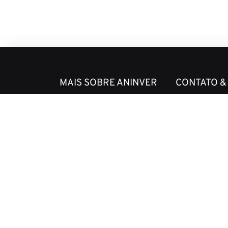
MAIS SOBRE ANINVER
CONTATO &
Sobre nós
Notícias
Áreas de Expertise
Nossas Visões
Equipe
Contato
Projetos
Brochura Corpo
Código de Conduta e
Ética