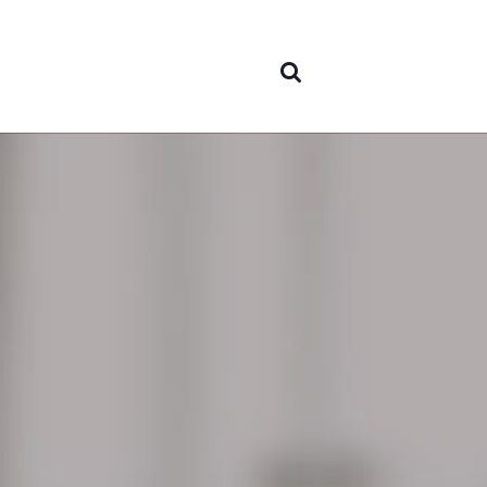
nós
Áreas 