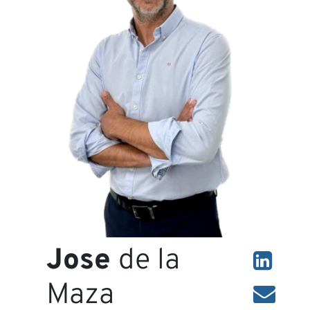
À
Jose
de la
Maza