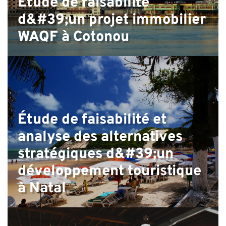
D
Étude de faisabilité
d&#39;un projet immobilier
WAQF à Cotonou
Étude de faisabilité et
analyse des alternatives
stratégiques d&#39;un
développement touristique
à Natal