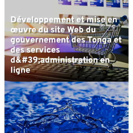
Développement et mise en
œuvre du site Web du
gouvernement des Tonga et
des services
d&#39;administration en
ligne