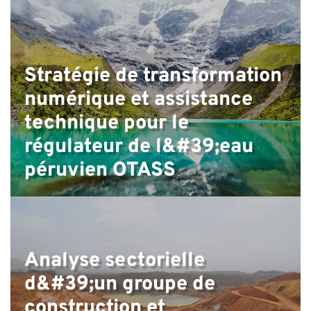
P
Stratégie de transformation
numérique et assistance
technique pour le
régulateur de l&#39;eau
péruvien OTASS
Analyse sectorielle
d&#39;un groupe de
construction et