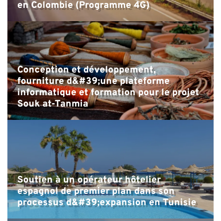
a
en Colombie (Programme 4G)
Conception et développement,
fourniture d&#39;une plateforme
informatique et formation pour le projet
Souk at-Tanmia
Soutien à un opérateur hôtelier
espagnol de premier plan dans son
processus d&#39;expansion en Tunisie