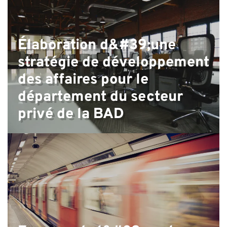
d
Élaboration d&#39;une
stratégie de développement
des affaires pour le
département du secteur
privé de la BAD