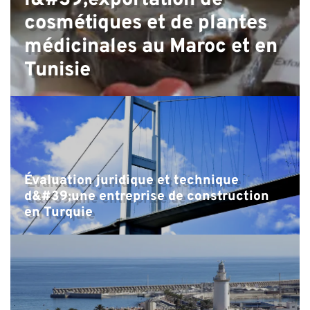
l&#39;exportation de
cosmétiques et de plantes
médicinales au Maroc et en
Tunisie
P
Évaluation juridique et technique
d&#39;une entreprise de construction
en Turquie