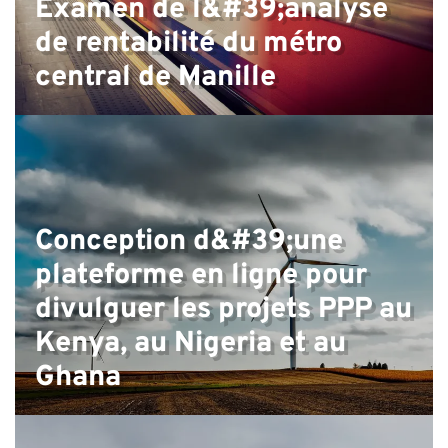
Examen de l&#39;analyse
de rentabilité du métro
central de Manille
Conception d&#39;une
plateforme en ligne pour
divulguer les projets PPP au
Kenya, au Nigeria et au
Ghana