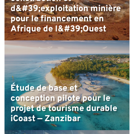
d&#39;exploitation minière
pour le financement en
Afrique de l&#39;Ouest
Étude de base et
conception pilote pour le
projet de tourisme durable
iCoast — Zanzibar