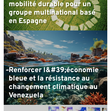
mobilité durable pour un
groupe multinational basé
en Espagne
C
Renforcer l&#39;économie
bleue et la résistance au
changement climatique au
Venezuela