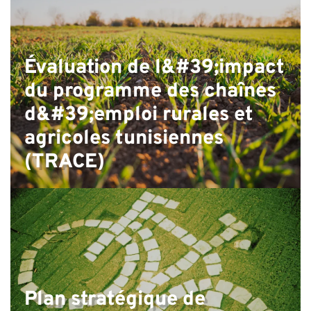
P
Évaluation de l&#39;impact
du programme des chaînes
d&#39;emploi rurales et
agricoles tunisiennes
(TRACE)
Plan stratégique de