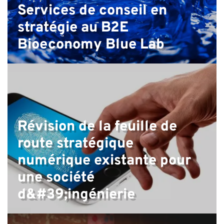
n
Services de conseil en
stratégie au B2E
Bioeconomy Blue Lab
Révision de la feuille de
route stratégique
numérique existante pour
une société
d&#39;ingénierie