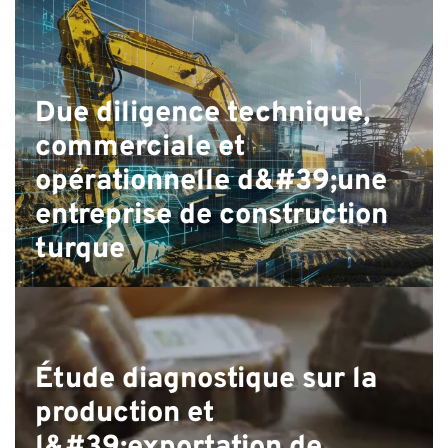
C
Due diligence technique,
commerciale et
opérationnelle d&#39;une
entreprise de construction
turque
Étude diagnostique sur la
production et