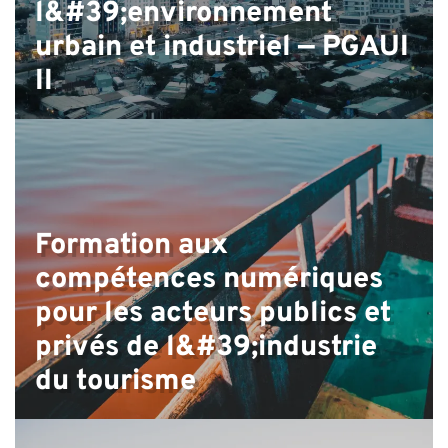
l&#39;environnement
urbain et industriel — PGAUI
II
Formation aux
compétences numériques
pour les acteurs publics et
privés de l&#39;industrie
du tourisme