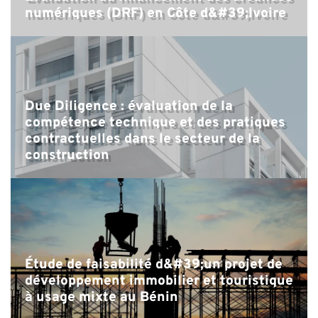
numériques (DRF) en Côte d&#39;Ivoire
Due Diligence : évaluation de la
compétence technique et des pratiques
contractuelles dans le secteur de la
construction
Étude de faisabilité d&#39;un projet de
développement immobilier et touristique
à usage mixte au Bénin