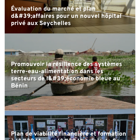
Évaluation du marché et plan
d&#39;affaires pour un nouvel hôpital
privé aux Seychelles
Promouvoir la résilience des systèmes
terre-eau-alimentation dans les
secteurs de l&#39;économie bleue au
Bénin
Plan de viabilité financière et formation