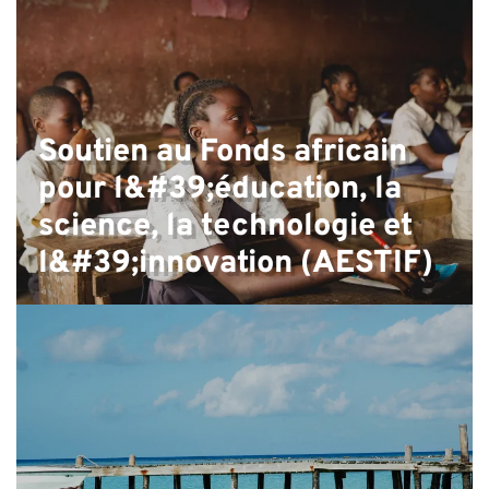
Soutien au Fonds africain
N
pour l&#39;éducation, la
science, la technologie et
l&#39;innovation (AESTIF)
×
REJOIGNEZ NOTRE
NEWSLETTER
Prénom
Nom de famille