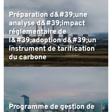
É
Préparation d&#39;une
analyse d&#39;impact
réglementaire de
l&#39;adoption d&#39;un
instrument de tarification
du carbone
Programme de gestion de