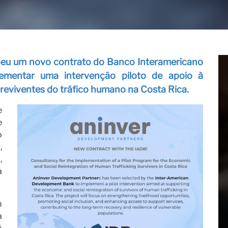
Visões
beu um novo contrato do Banco Interamericano
ementar uma intervenção piloto de apoio à
reviventes do tráfico humano na Costa Rica.
e
e
o
,
as
,
a
m
a