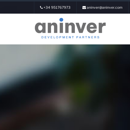
+34 951767973
aninver@aninver.com
Login
Sobre n