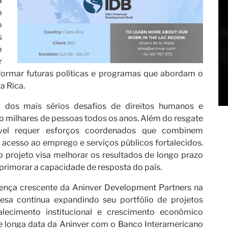
á
o
o
sso parce
s
o
r
nformar futuras políticas e programas que abordam o
a Rica.
 dos mais sérios desafios de direitos humanos e
 milhares de pessoas todos os anos. Além do resgate
ável requer esforços coordenados que combinem
 acesso ao emprego e serviços públicos fortalecidos.
s
 projeto visa melhorar os resultados de longo prazo
primorar a capacidade de resposta do país.
esença crescente da Aninver Development Partners na
esa continua expandindo seu portfólio de projetos
alecimento institucional e crescimento econômico
e longa data da Aninver com o Banco Interamericano