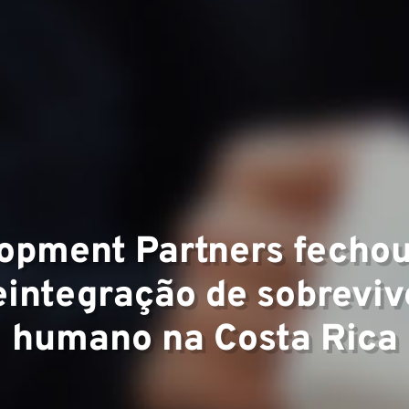
e Experti
opment Partners fechou
eintegração de sobreviv
humano na Costa Rica