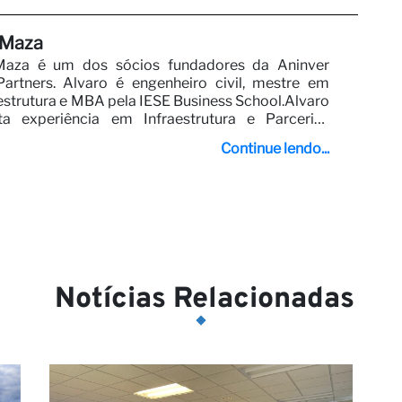
 Maza
Maza é um dos sócios fundadores da Aninver
artners. Alvaro é engenheiro civil, mestre em
estrutura e MBA pela IESE Business School.Alvaro
 experiência em Infraestrutura e Parcerias
s. Alvaro trabalhou e liderou vários projetos de
Continue lendo...
ara clientes como o Banco Mundial, o Banco
senvolvimento e outros doadores.Alvaro gosta de
os digitais e liderou o desenvolvimento de
 inteligência de mercado em diferentes setores,
strutura, energia ou turismo (consulte
ppworld.com, www.ippjournal.com e
pital.com ).Atualmente, Alvaro lidera o trabalho
nver Development Partners.Entre em contato com
Notícias Relacionadas
ma@aninver.com