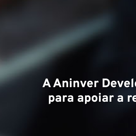
Áreas d
A Aninver Devel
para apoiar a r
Equipe