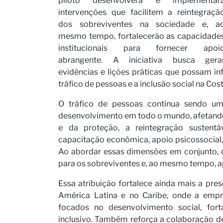
piloto desenvolverá e implementar
intervenções que facilitem a reintegraçã
dos sobreviventes na sociedade e, a
Seja no
mesmo tempo, fortalecerão as capacidade
institucionais para fornecer apoi
abrangente. A iniciativa busca gera
evidências e lições práticas que possam i
tráfico de pessoas e a inclusão social na Cost
O tráfico de pessoas continua sendo um
desenvolvimento em todo o mundo, afetando
e da proteção, a reintegração sustent
capacitação econômica, apoio psicossocial,
Notícia
Ao abordar essas dimensões em conjunto, o
para os sobreviventes e, ao mesmo tempo, a
Essa atribuição fortalece ainda mais a pr
América Latina e no Caribe, onde a empr
focados no desenvolvimento social, fort
inclusivo. Também reforça a colaboração d