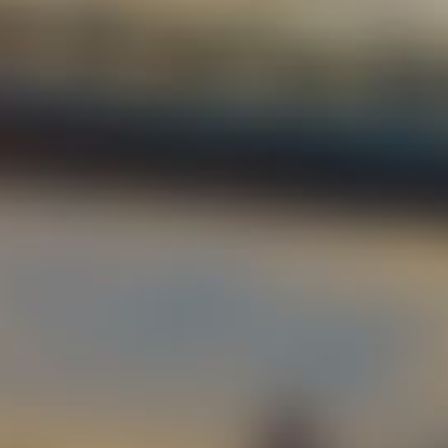
Equi
Proy