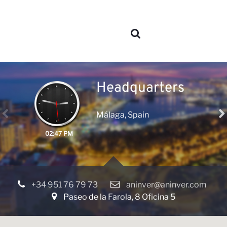
Sobre
nosotros
Headquarters
Málaga, Spain
02:47 PM
Áreas de
+34 951 76 79 73
aninver@aninver.com
Paseo de la Farola, 8 Oficina 5