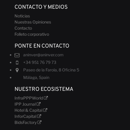
con
CONTACTO Y MEDIOS
Noticias
Nuestras Opiniones
Contacto
nosotros
Folleto corporativo
PONTE EN CONTACTO
aninver@aninver.com
+34 951 76 79 73
Paseo de la Farola, 8 Oficina 5
Málaga, Spain
Noticias
NUESTRO ECOSISTEMA
InfraPPPWorld
IPP Journal
Hotel & Capital
InforCapital
BidsFactory