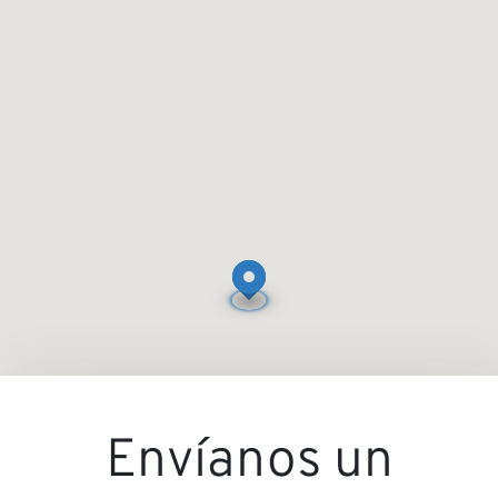
experien
Equipo
Proyecto
Envíanos un