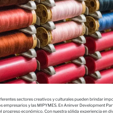
cto
ras Opi
 diferentes sectores creativos y culturales pueden brindar im
os los empresarios y las MIPYMES. En Aninver Development Par
 el progreso económico. Con nuestra sólida experiencia en div