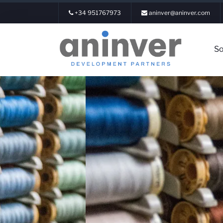
+34 951767973
aninver@aninver.com
So
Inicia