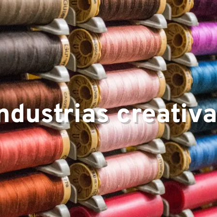
encia
ndustrias creativ
o