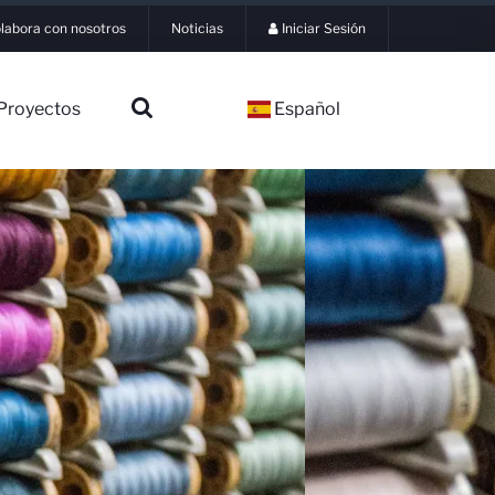
labora con nosotros
Noticias
Iniciar Sesión
Proyectos
Español
▼