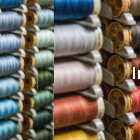
experi
I
Equip