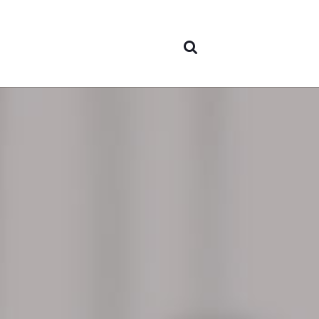
À pro
nous