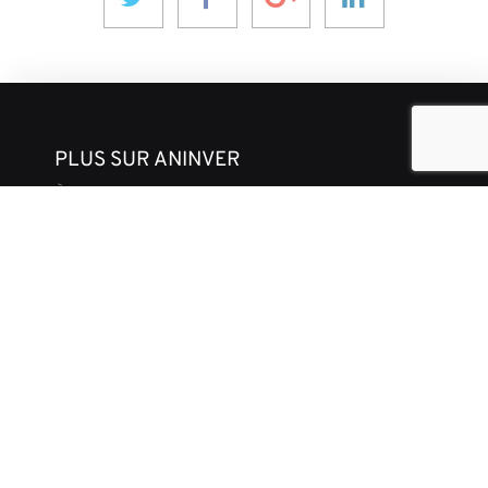
PLUS SUR ANINVER
À propos de nous
Domaines d'expertise
Équipe
Projets
Code de Déontologie et des Affaires
CONTACT ET MÉDIAS
Actualités
Nos Perspectives
Contactez-nous
Brochure d'entreprise
RESTER EN CONTACT