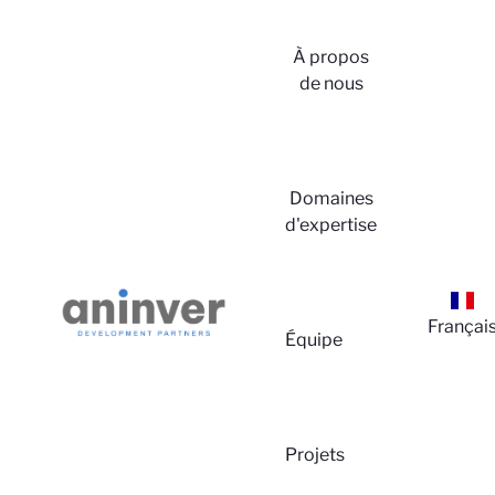
À propos
de nous
Connex
Domaines
d'expertise
Françai
Équipe
À prop
Projets