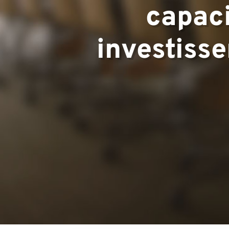
capaci
investiss
Équipe
Projets
Contactez-n