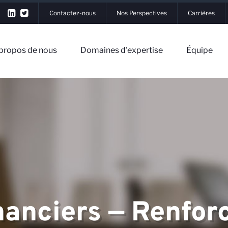
Contactez-nous
Nos Perspectives
Carrières
propos de nous
Domaines d'expertise
Équipe
▼
nous
▼
nanciers — Renfo
xpertise