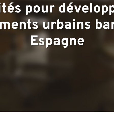
tés pour dévelop
▼
ements urbains ba
Espagne
ous