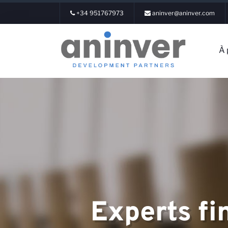
+34 951767973
aninver@aninver.com
À 
Connexion
À propos de 
Experts fi
Domaines d'e