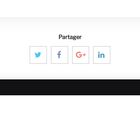
Partager
T MÉDIAS
RESTER EN CONTACT
NOTRE ÉC
aninver@aninver.com
InfraPPPWorl
es
IPP Journal
+34 951 76 79 73
Hotel & Capita
Paseo de la Farola, 8
eprise
InforCapital
Oficina 5
BidsFactory