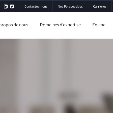
Contactez-nous
Nos Perspectives
Carrières
propos de nous
Domaines d'expertise
Équipe
n
de nous