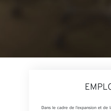
Contacte
Nos Persp
EMPL
Dans le cadre de l'expansion et de 