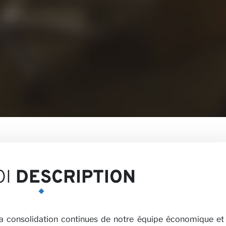
z-nous
ectives
OI
DESCRIPTION
la consolidation continues de notre équipe économique et