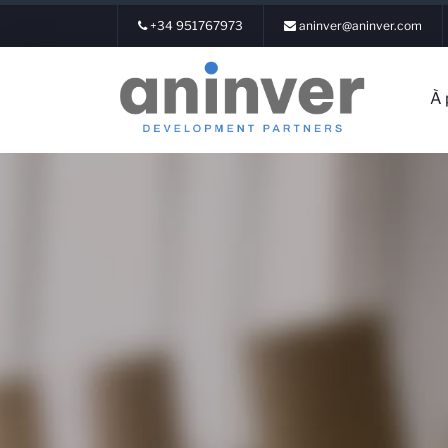
+34 951767973
aninver@aninver.com
À 
Connexio
À propos 