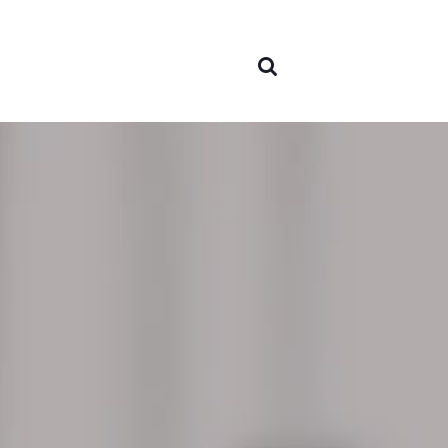
À pro
nous