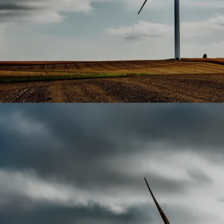
pos de 
nes