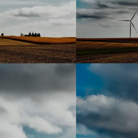
À pro
Domai