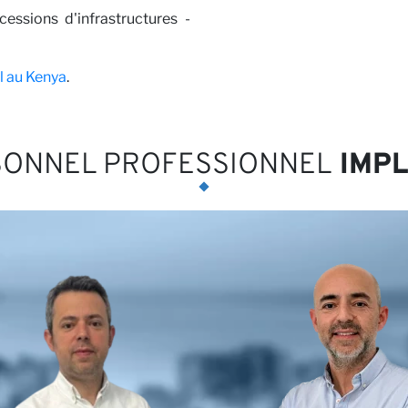
ssions d'infrastructures -
res
l au Kenya
.
SONNEL PROFESSIONNEL
IMPL
aires 