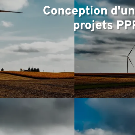
Conception d'un
d'expe
projets PP
Équip