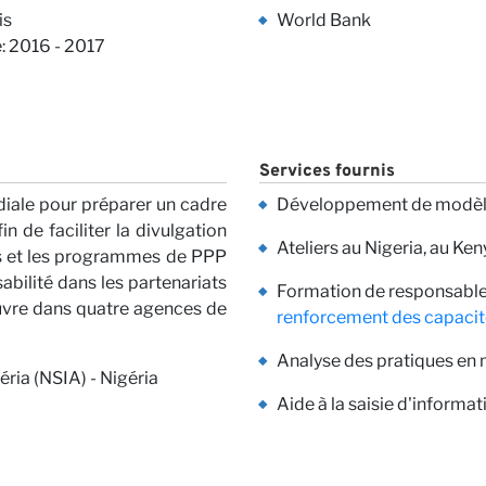
ctez-n
is
World Bank
: 2016 - 2017
Services fournis
iale pour préparer un cadre
Développement de modèles
erspect
n de faciliter la divulgation
Ateliers au Nigeria, au Ke
ats et les programmes de PPP
sabilité dans les partenariats
Formation de responsables
œuvre dans quatre agences de
renforcement des capacit
Analyse des pratiques en 
ria (NSIA) - Nigéria
Aide à la saisie d'informa