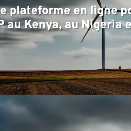
e plateforme en ligne po
rtise
P au Kenya, au Nigeria 
e