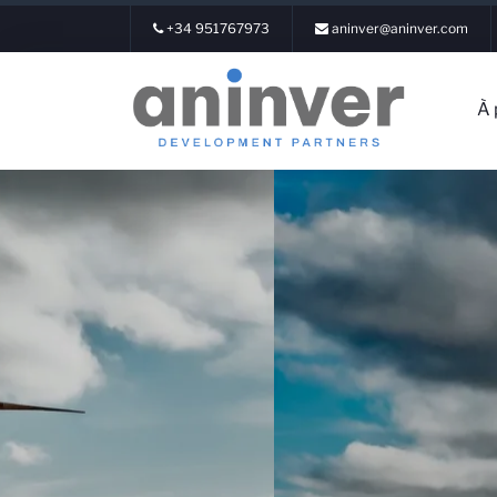
+34 951767973
aninver@aninver.com
À 
Conne