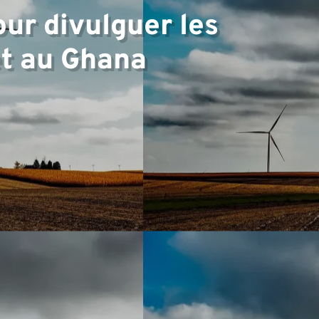
ur divulguer les
et au Ghana
▼