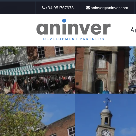
+34 951767973
aninver@aninver.com
À 
Conne