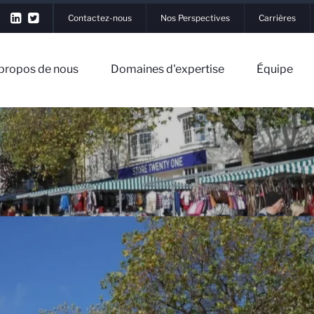
Contactez-nous
Nos Perspectives
Carrières
propos de nous
Domaines d'expertise
Équipe
xion