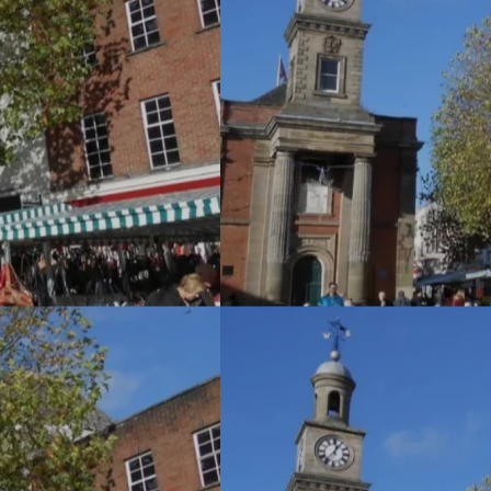
nous
▼