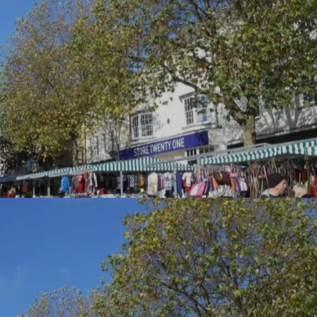
pos de 
nes