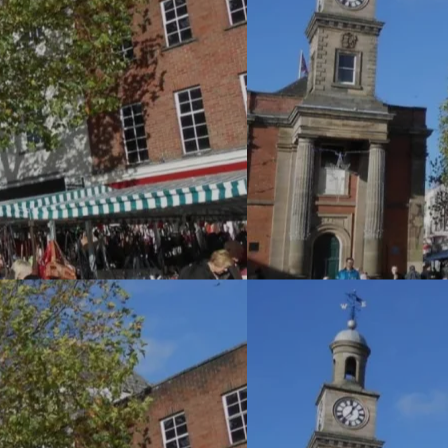
À pro
Domai