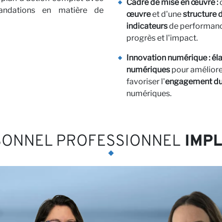
Cadre de mise en œuvre :
andations en matière de
res
œuvre
et d'une
structure
indicateurs
de performance
progrès et l'impact.
Innovation numérique : él
numériques
pour améliore
favoriser l'
engagement du
numériques.
SONNEL PROFESSIONNEL
IMPL
aires 