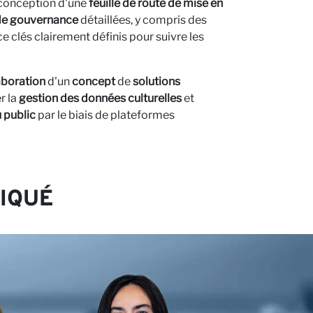
conception d'une
feuille de route de mise en
 de gouvernance
détaillées, y compris des
 clés clairement définis pour suivre les
aboration
d'un
concept
de
solutions
r la
gestion des données culturelles
et
 public
par le biais de plateformes
IQUÉ
avec