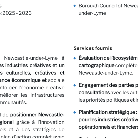
ctez-n
s
Borough Council of Newca
: 2025 - 2026
under-Lyme
Services fournis
e Newcastle-under-Lyme à
Évaluation de l'écosystème
erspect
es industries créatives et un
cartographique
complète d
s culturelles, créatives et
Newcastle-under-Lyme.
ssance économique et
sociale
Engagement des parties p
enforcer l'économie créative
consultations
avec les aut
méliorer les infrastructures
les priorités politiques et 
communautés.
Planification stratégique 
il de
positionner Newcastle-
pour les industries créativ
gional
grâce à l'innovation
opérationnels et financier
nels et à des stratégies de
 plan d'action complet avec