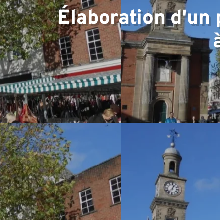
Élaboration d'un 
d'expe
Équip