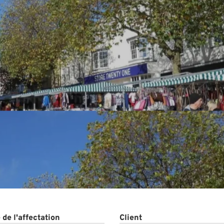
s
de l'affectation
Client