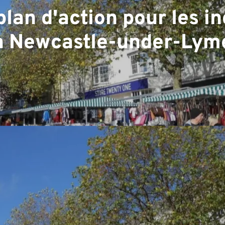
plan d'action pour les in
rtise
à Newcastle-under-Lym
e