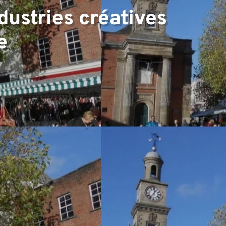
dustries créatives
e
▼