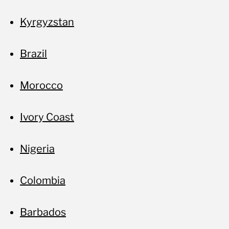
Ac
Kyrgyzstan
Brazil
Morocco
Ivory Coast
Nigeria
Colombia
Barbados