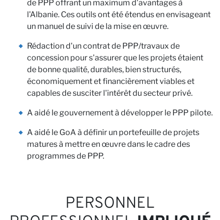
N
Nom de famille
de PPP offrant un maximum d'avantages à
l'Albanie. Ces outils ont été étendus en envisageant
E-mail
un manuel de suivi de la mise en œuvre.
Rédaction d'un contrat de PPP/travaux de
J'ai lu et j'accepte la
Politique de confidentialité*
concession pour s'assurer que les projets étaient
de bonne qualité, durables, bien structurés,
S'ABONNER
économiquement et financièrement viables et
capables de susciter l'intérêt du secteur privé.
A aidé le gouvernement à développer le PPP pilote.
A aidé le GoA à définir un portefeuille de projets
matures à mettre en œuvre dans le cadre des
programmes de PPP.
PERSONNEL