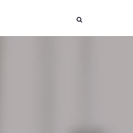
nós
Áreas 