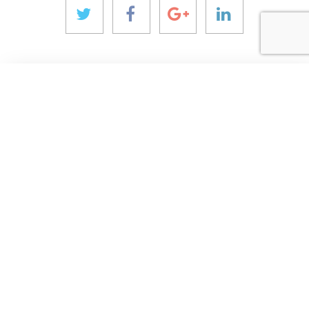
MAIS SOBRE ANINVER
Sobre nós
Áreas de Expertise
Equipe
Projetos
Código de Conduta e Ética
CONTATO & MÍDIA
Notícias
Nossas Visões
Contato
Brochura Corporativa