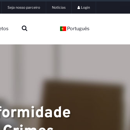
Seja nosso parceiro
Notícias
Login
etos
Português
nformidade