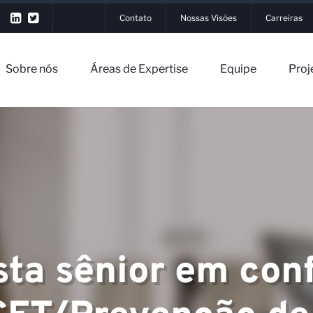
Contato
Nossas Visões
Carreiras
Sobre nós
Áreas de Expertise
Equipe
Proj
▼
sta sênior em co
▼