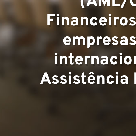
Áreas de Ex
(AML/C
Financeiros
Equipe
empresas
internacio
Assistência
Projetos
Contato