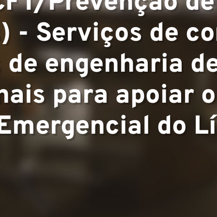
pertise
FT/Prevenção de
) - Serviços de co
▼
 de engenharia de
nais para apoiar o
 Emergencial do L