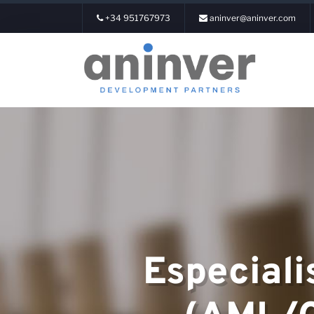
+34 951767973
aninver@aninver.com
Login
Sobre nós
Especiali