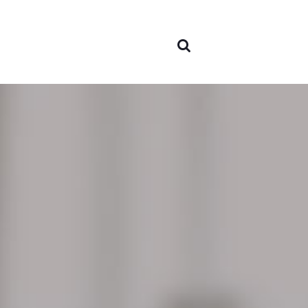
nós
Áreas 