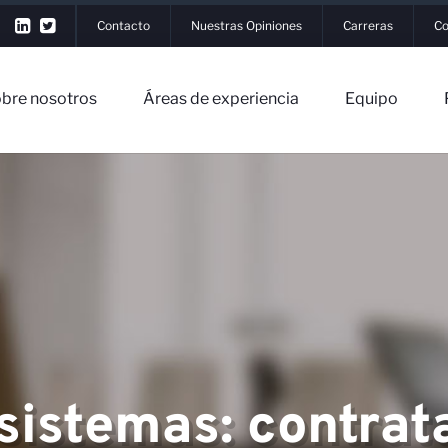
Contacto
Nuestras Opiniones
Carreras
Co
bre nosotros
Áreas de experiencia
Equipo
n
▼
os
▼
 sistemas: contrat
eriencia