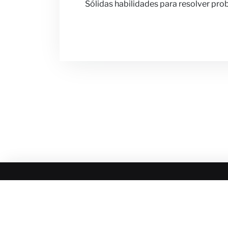
Sólidas habilidades para resolver pro
MÁS SOBRE ANINVER
CONTACTO 
Sobre nosotros
Noticias
Áreas de Experiencia
Nuestras Opini