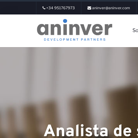
+34 951767973
aninver@aninver.com
So
Iniciar Sesió
Sobre nosotr
Analista de
Áreas de exp