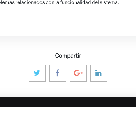
blemas relacionados con la funcionalidad del sistema.
Compartir
Y MEDIOS
PONTE EN CONTACTO
NUESTRO
ECOSISTE
aninver@aninver.com
ones
InfraPPPWorl
+34 951 76 79 73