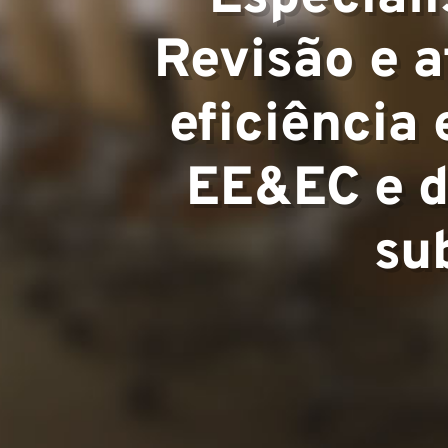
Áreas de Ex
Revisão e 
eficiência
Equipe
EE&EC e d
su
Projetos