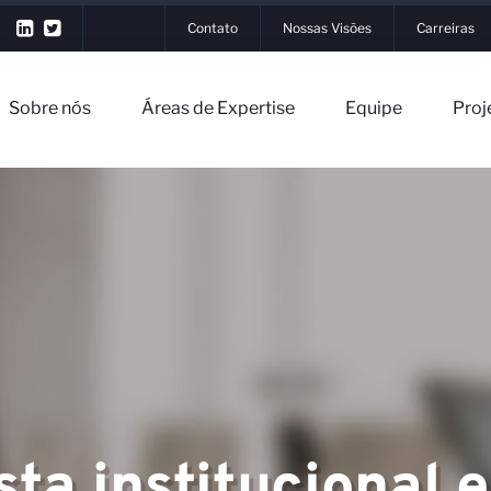
Contato
Nossas Visões
Carreiras
Sobre nós
Áreas de Expertise
Equipe
Proj
▼
▼
ta institucional e