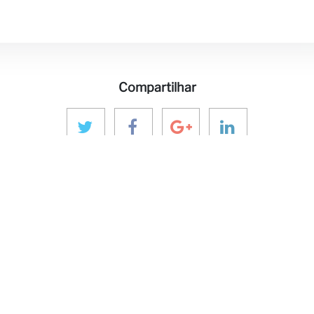
Compartilhar
 MÍDIA
ENTRE EM CONTATO
NOSSO EC
aninver@aninver.com
InfraPPPWorl
IPP Journal
+34 951 76 79 73
Hotel & Capita
Paseo de la Farola, 8
rativa
InforCapital
Oficina 5
BidsFactory