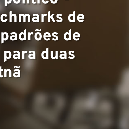
nchmarks de
 padrões de
 para duas
tnã