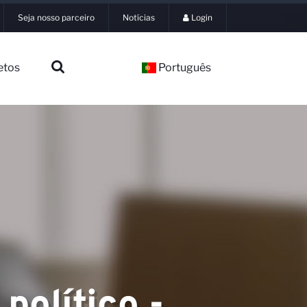
Seja nosso parceiro
Notícias
Login
etos
Português
 político -