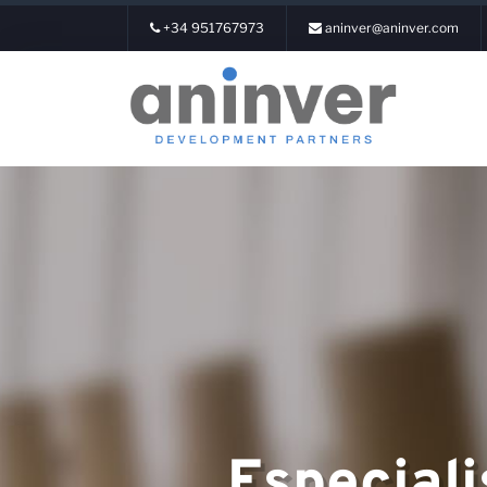
+34 951767973
aninver@aninver.com
Login
Sobre nós
Especialis