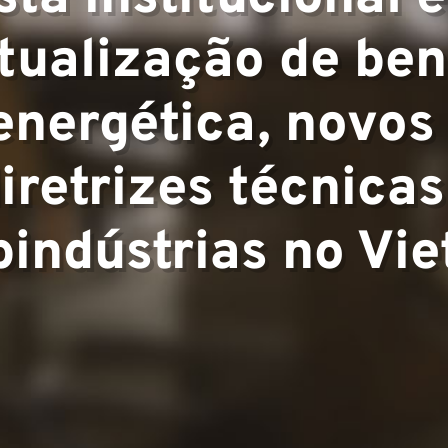
pertise
atualização de be
 energética, novos
▼
iretrizes técnicas
bindústrias no Vie