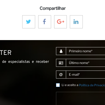
Compartilhar
Primeiro nome
TTER
Último nome
 de especialistas e receber
E-mail
Li e aceito a
Política de Privac