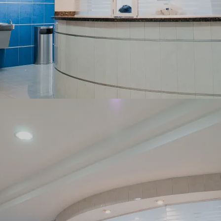
 nós
de Exp