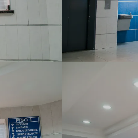
▼
ertise