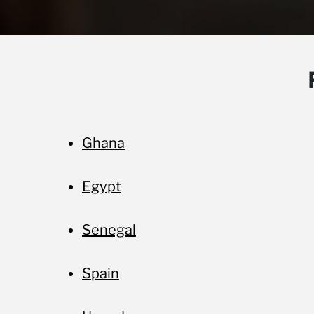
Ghana
Egypt
Senegal
Spain