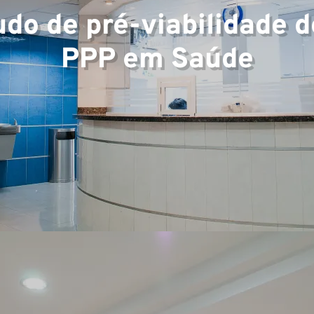
udo de pré-viabilidade d
PPP em Saúde
e
os