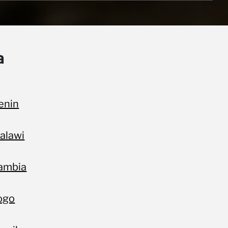
a
enin
alawi
ambia
ogo