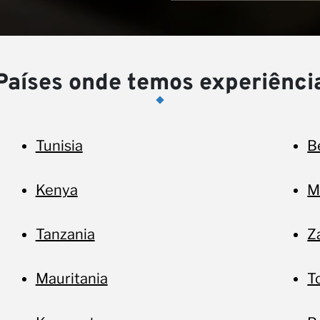
Países onde temos experiênci
Tunisia
B
Kenya
M
Tanzania
Z
Mauritania
T