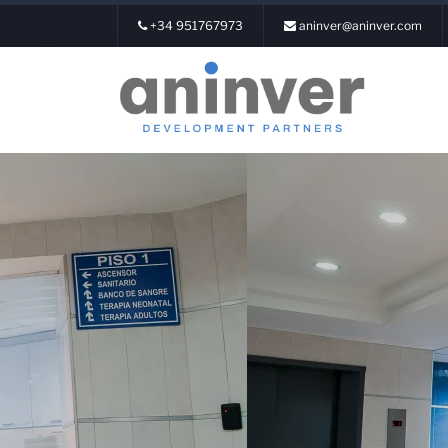
+34 951767973
aninver@aninver.com
Login