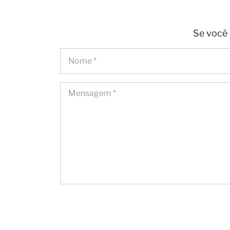
Seja n
Se você 
Notíci