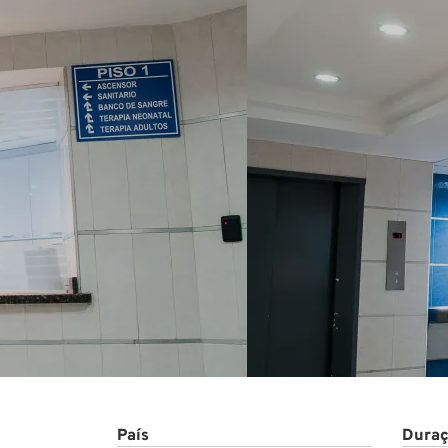
Conta
País
Duraç