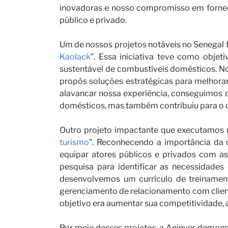
inovadoras e nosso compromisso em fornece
público e privado.
Seja n
Um de nossos projetos notáveis no Senegal f
Kaolack
”. Essa iniciativa teve como objet
sustentável de combustíveis domésticos. No
propôs soluções estratégicas para melhorar 
alavancar nossa experiência, conseguimos 
domésticos, mas também contribuiu para o 
Outro projeto impactante que executamos n
turismo
”. Reconhecendo a importância da 
equipar atores públicos e privados com as 
Notíci
pesquisa para identificar as necessidades
desenvolvemos um currículo de treinamento
gerenciamento de relacionamento com cliente
objetivo era aumentar sua competitividade, a
Por meio desses projetos, a Aninver demon