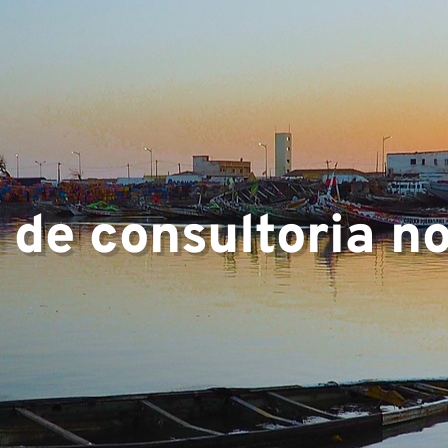
e
de consultoria n
os