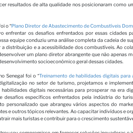
r resultados de alta qualidade nos posicionaram como um p
osso pa
oi o “
Plano Diretor de Abastecimento de Combustíveis Domés
ivo enfrentar os desafios enfrentados por essas cidades 
ssa equipe conduziu uma análise completa da cadeia de supr
a distribuição e a acessibilidade dos combustíveis. Ao col
desenvolver um plano diretor abrangente que não apenas me
desenvolvimento socioeconômico geral dessas cidades.
o Senegal foi o “
Treinamento de habilidades digitais para 
digitalização no setor de turismo, projetamos e implem
habilidades digitais necessárias para prosperar na era d
as
 e desafios específicos enfrentados pela indústria do tur
 personalizado que abrangeu vários aspectos do marketin
s e outros tópicos relevantes. Ao capacitar indivíduos e or
trair mais turistas e contribuir para o crescimento sustentáv
strou seu compromisso em fornecer soluções inovadoras e i