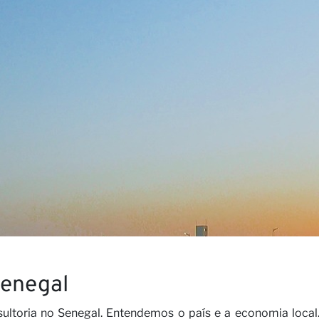
s Visõe
ras
Senegal
sultoria no Senegal. Entendemos o país e a economia local