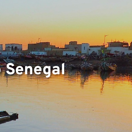
▼
o Senegal