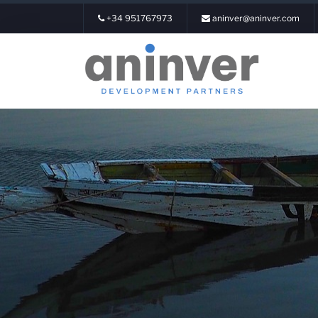
+34 951767973
aninver@aninver.com
Login