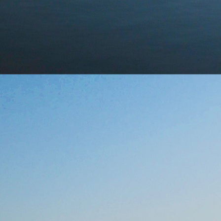
 nós
de Exp