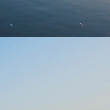
▼
ertise