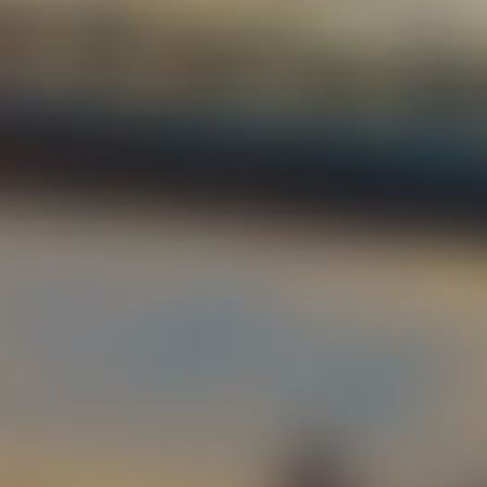
Equi
Proy