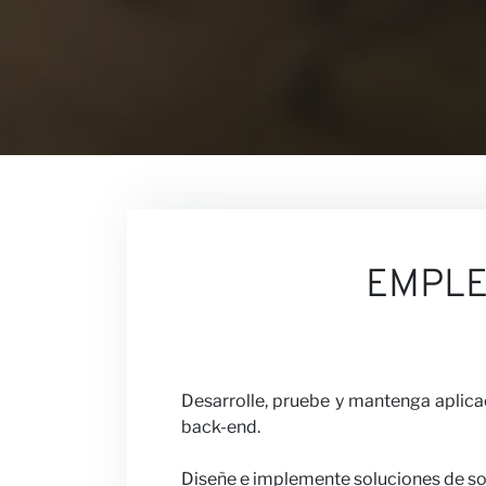
Contacto
Nuestras O
EMPL
Carreras
Desarrolle, pruebe y mantenga aplica
back-end.
Diseñe e implemente soluciones de sof