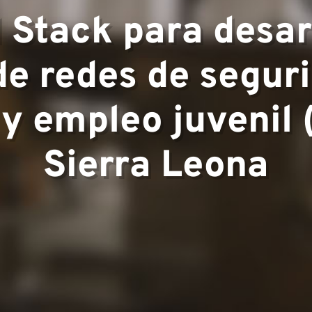
xperiencia
l Stack para desar
de redes de seguri
▼
 y empleo juvenil
Sierra Leona