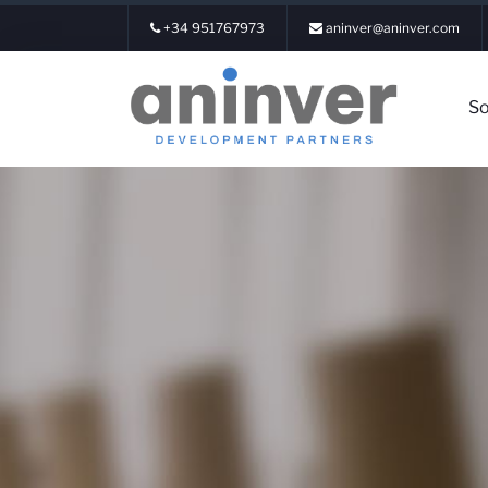
+34 951767973
aninver@aninver.com
So
Iniciar Ses
Sobre noso