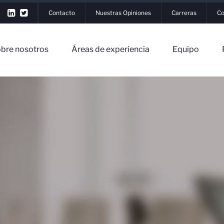
Contacto
Nuestras Opiniones
Carreras
Co
bre nosotros
Áreas de experiencia
Equipo
ión
▼
tros
▼