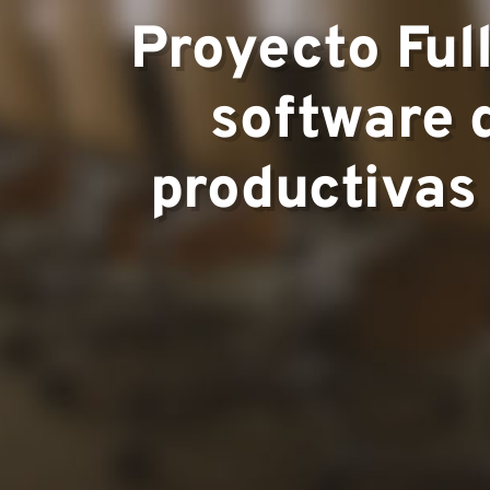
Áreas de e
Proyecto Ful
software 
productivas
Equipo
Proyectos