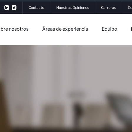
Contacto
Nuestras Opiniones
Carreras
Co
bre nosotros
Áreas de experiencia
Equipo
▼
os
▼
riencia