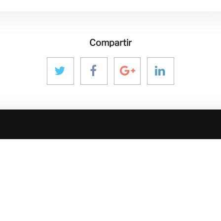
Compartir
Y MEDIOS
PONTE EN CONTACTO
NUESTRO
ECOSISTE
aninver@aninver.com
ones
InfraPPPWorl
+34 951 76 79 73
IPP Journal
Paseo de la Farola, 8
ivo
Hotel & Capita
Oficina 5
InforCapital
Málaga, Spain
BidsFactory