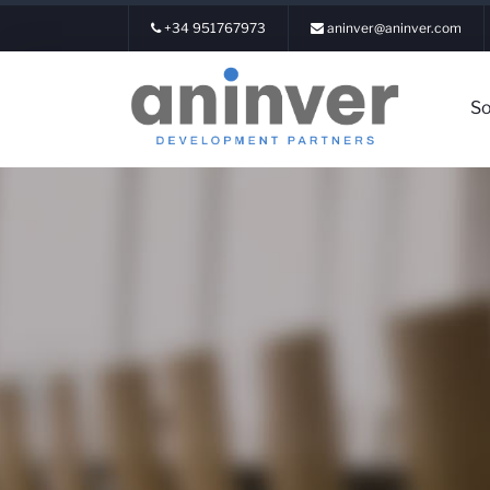
+34 951767973
aninver@aninver.com
So
Iniciar Sesión
Sobre nosotr
Áreas de expe