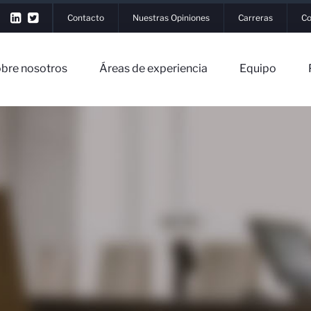
Contacto
Nuestras Opiniones
Carreras
Co
bre nosotros
Áreas de experiencia
Equipo
▼
os
▼
riencia