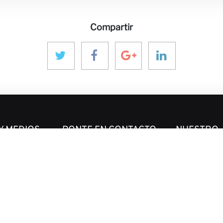
Compartir
Y MEDIOS
PONTE EN CONTACTO
NUESTRO
ECOSISTE
aninver@aninver.com
ones
InfraPPPWorl
+34 951 76 79 73
IPP Journal
Paseo de la Farola, 8
ivo
Hotel & Capita
Oficina 5
InforCapital
Málaga, Spain
BidsFactory