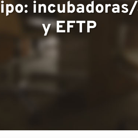
uipo: incubadoras
▼
y EFTP