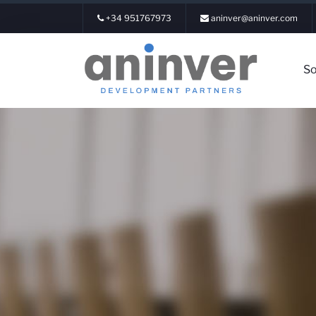
+34 951767973
aninver@aninver.com
So
Iniciar Sesión
Sobre nosotr
Áreas de expe