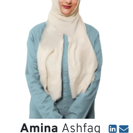
experie
Equipo
Amina
Ashfaq