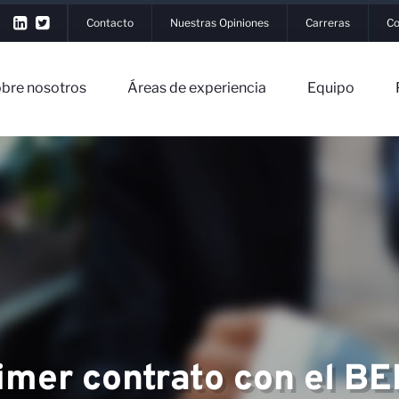
Contacto
Nuestras Opiniones
Carreras
Co
bre nosotros
Áreas de experiencia
Equipo
▼
▼
cia
imer contrato con el B
▼