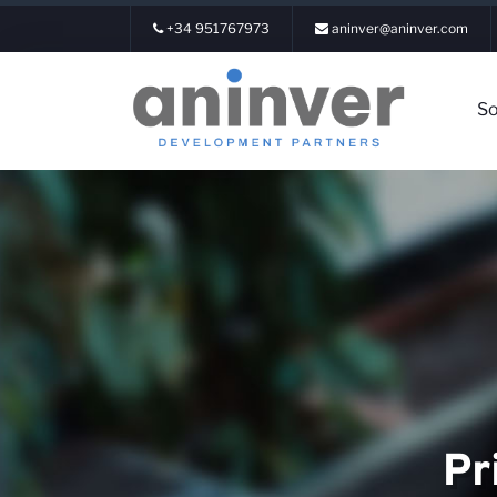
+34 951767973
aninver@aninver.com
So
Iniciar Sesión
Sobre nosotros
Áreas de experien
Pr