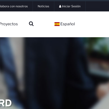
labora con nosotros
Noticias
Iniciar Sesión
Proyectos
Español
ERD