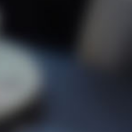
Equi
Proy