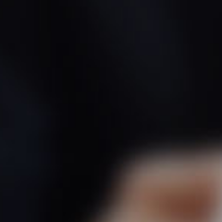
noso
Área