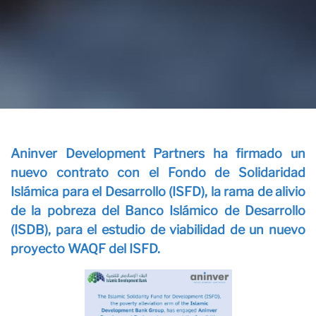
Cont
Aninver Development Partners ha firmado un
nuevo contrato con el Fondo de Solidaridad
Islámica para el Desarrollo (ISFD), la rama de alivio
de la pobreza del Banco Islámico de Desarrollo
Nues
(ISDB), para el estudio de viabilidad de un nuevo
proyecto WAQF del ISFD.