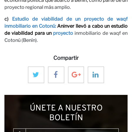
economía política que abarcó a Benín, como parte de un
proyecto regional más amplio.
Notic
c)
Estudio de viabilidad de un proyecto de waqf
inmobiliario en Cotonú:
Aninver llevó a cabo un estudio
de viabilidad para un
proyecto
inmobiliario de waqf en
Cotonú (Benín).
Compartir
ÚNETE A NUESTRO
BOLETÍN
Nombre