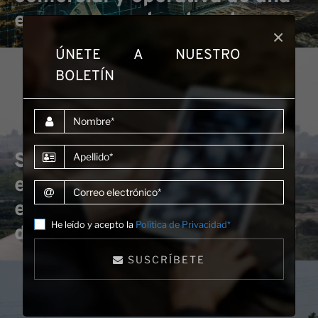
Nu
empresa constructora turca
×
ÚNETE A NUESTRO
BOLETÍN
Nombre
Apellido
Servicios de consultoría para
el estudio de viabilidad sobre
Correo electrónico
el establecimiento del fondo
He leído y acepto la
Política de Privacidad*
de infraestructura de Karachi
SUSCRÍBETE