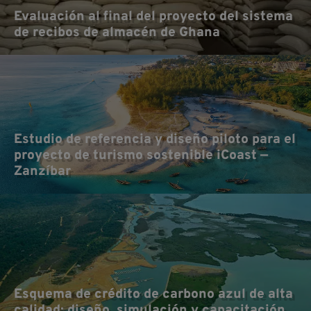
no
Evaluación al final del proyecto del sistema
de recibos de almacén de Ghana
Estudio de referencia y diseño piloto para el
proyecto de turismo sostenible iCoast —
Zanzíbar
Esquema de crédito de carbono azul de alta
calidad: diseño, simulación y capacitación