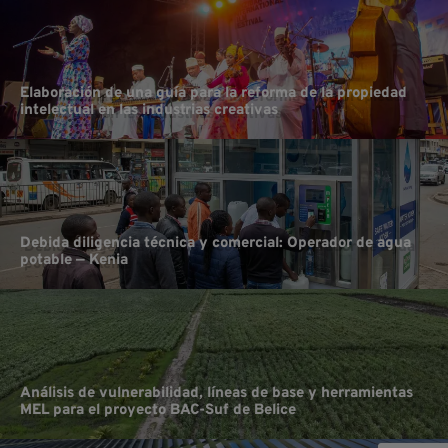
Elaboración de una guía para la reforma de la propiedad
intelectual en las industrias creativas
Debida diligencia técnica y comercial: Operador de agua
potable — Kenia
Análisis de vulnerabilidad, líneas de base y herramientas
MEL para el proyecto BAC-Suf de Belice