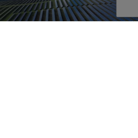
Gestión del Portal de Energía de África (AEP)
Proyecto de asistencia técnica para la agricultura familiar
— Región 1, Panamá
Desarrollo y mantenimiento de la base de datos de capital
privado y capital riesgo Inforcapital