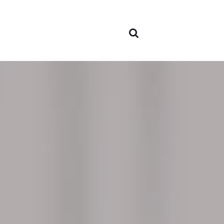
À pro
nous