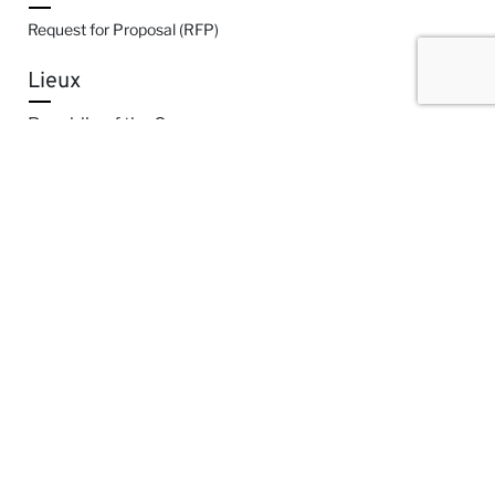
Request for Proposal (RFP)
Lieux
Republic of the Congo
Publié le
24-02-2025
Partager