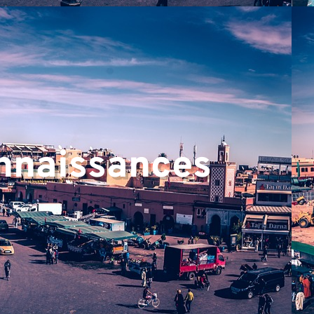
onnaissances
▼