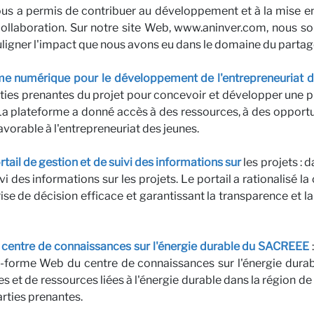
ous a permis de contribuer au développement et à la mise en
res
 collaboration. Sur notre site Web, www.aninver.com, nous s
ouligner l'impact que nous avons eu dans le domaine du parta
me numérique pour le développement de l'entrepreneuriat de
parties prenantes du projet pour concevoir et développer un
. La plateforme a donné accès à des ressources, à des oppor
vorable à l'entrepreneuriat des jeunes.
tail de gestion et de suivi des informations sur
les projets : 
i des informations sur les projets. Le portail a rationalisé l
se de décision efficace et garantissant la transparence et la
aires 
entre de connaissances sur l'énergie durable du SACREEE
-forme Web du centre de connaissances sur l'énergie durab
s et de ressources liées à l'énergie durable dans la région de 
arties prenantes.