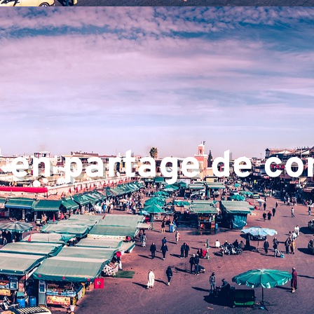
rtise
 en partage de c
e