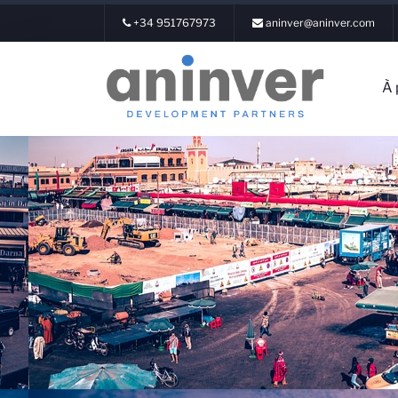
+34 951767973
aninver@aninver.com
À 
Conne