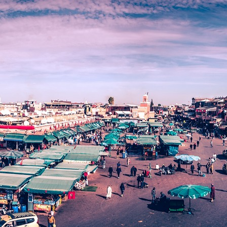
pos de 
nes