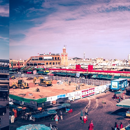
À pro
Domai