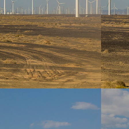
nous
▼