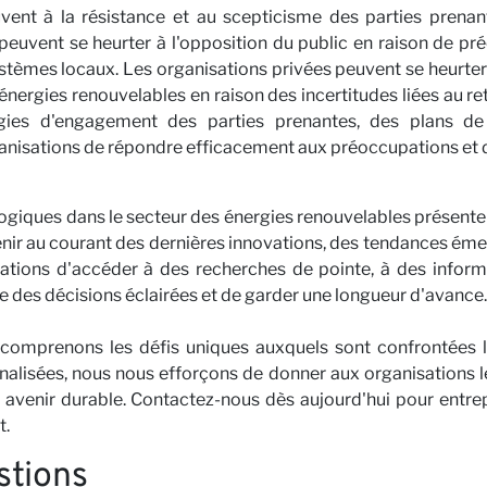
vent à la résistance et au scepticisme des parties prenant
peuvent se heurter à l'opposition du public en raison de pré
tèmes locaux. Les organisations privées peuvent se heurter à
 énergies renouvelables en raison des incertitudes liées au r
gies d'engagement des parties prenantes, des plans de
isations de répondre efficacement aux préoccupations et de 
ogiques dans le secteur des énergies renouvelables présente à
se tenir au courant des dernières innovations, des tendances é
ations d'accéder à des recherches de pointe, à des inform
e des décisions éclairées et de garder une longueur d'avance.
ités
omprenons les défis uniques auxquels sont confrontées l
nnalisées, nous nous efforçons de donner aux organisations 
un avenir durable. Contactez-nous dès aujourd'hui pour ent
t.
stions