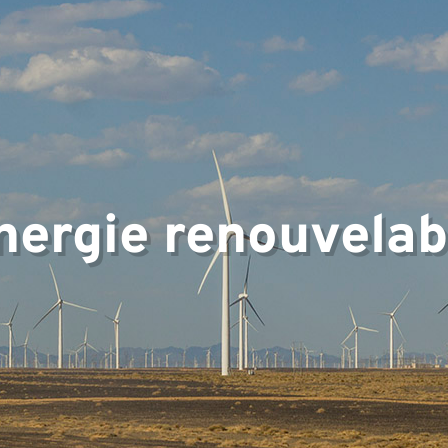
rtise
nergie renouvelab
e