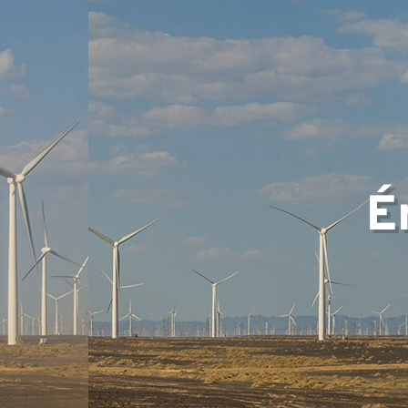
d'expe
É
Équip