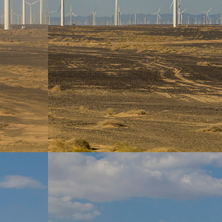
À pro
Domai