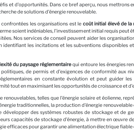
fis et d'opportunités. Dans ce bref aperçu, nous mettrons 
res
cherche de solutions d'énergie renouvelable.
 confrontées les organisations est le
coût initial élevé de 
erme soient indéniables, l'investissement initial requis peut êt
tées. Nos services de conseil peuvent aider les organisations
identifiant les incitations et les subventions disponibles 
exité du paysage réglementaire
qui entoure les énergies re
politiques, de permis et d'exigences de conformité aux nive
églementaires en constante évolution et peut guider les 
rmité tout en maximisant les opportunités de croissance et d
aires 
 renouvelables, telles que l'énergie solaire et éolienne, rep
nergie traditionnelles, la production d'énergie renouvelable e
de développer des systèmes robustes de stockage et de gest
leurs capacités de stockage d'énergie, à mettre en œuvre de
gie efficaces pour garantir une alimentation électrique fiable