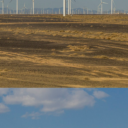
pos de 
nes