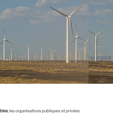
ous
ives
bles
, les organisations publiques et privées