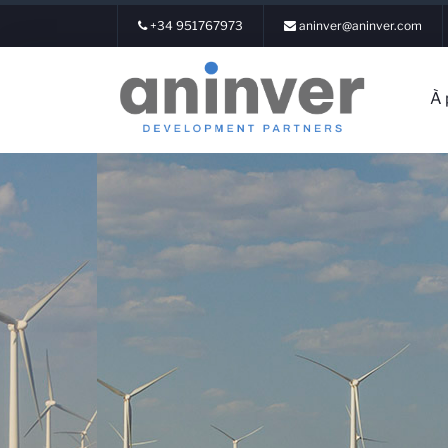
+34 951767973
aninver@aninver.com
À 
Conne