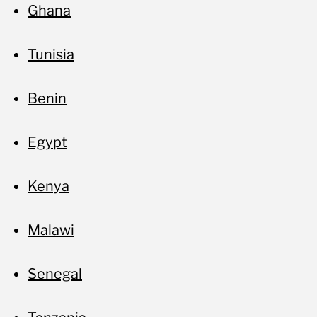
av
Ghana
Tunisia
Benin
Egypt
Kenya
Malawi
Senegal